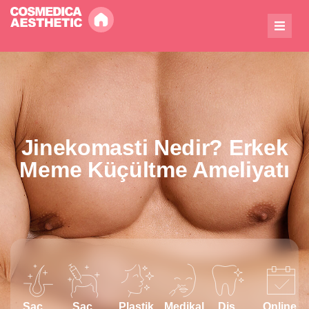
Jinekomasti Nedir? Erkek
Meme Küçültme Ameliyatı
Saç
Saç
Plastik
Medikal
Diş
Online