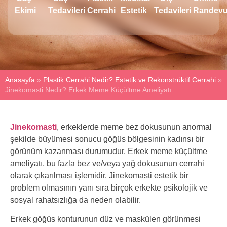
Ekimi
Tedavileri
Cerrahi
Estetik
Tedavileri
Randev
Anasayfa
»
Plastik Cerrahi Nedir? Estetik ve Rekonstrüktif Cerrahi
»
Jinekomasti Nedir? Erkek Meme Küçültme Ameliyatı
Jinekomasti
, erkeklerde meme bez dokusunun anormal
şekilde büyümesi sonucu göğüs bölgesinin kadınsı bir
görünüm kazanması durumudur. Erkek meme küçültme
ameliyatı, bu fazla bez ve/veya yağ dokusunun cerrahi
olarak çıkarılması işlemidir. Jinekomasti estetik bir
problem olmasının yanı sıra birçok erkekte psikolojik ve
sosyal rahatsızlığa da neden olabilir.
Erkek göğüs konturunun düz ve maskülen görünmesi