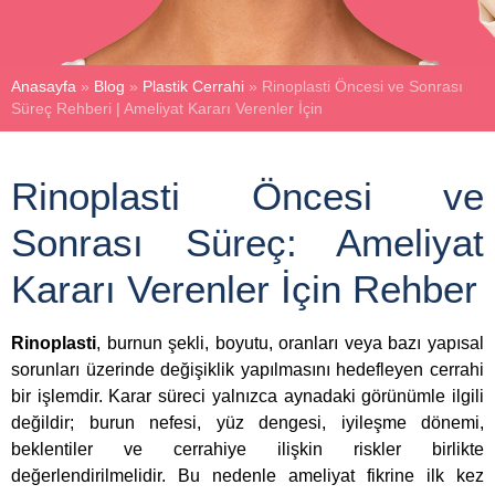
Anasayfa
»
Blog
»
Plastik Cerrahi
»
Rinoplasti Öncesi ve Sonrası
Süreç Rehberi | Ameliyat Kararı Verenler İçin
Rinoplasti Öncesi ve
Sonrası Süreç: Ameliyat
Kararı Verenler İçin Rehber
Rinoplasti
, burnun şekli, boyutu, oranları veya bazı yapısal
sorunları üzerinde değişiklik yapılmasını hedefleyen cerrahi
bir işlemdir. Karar süreci yalnızca aynadaki görünümle ilgili
değildir; burun nefesi, yüz dengesi, iyileşme dönemi,
beklentiler ve cerrahiye ilişkin riskler birlikte
değerlendirilmelidir. Bu nedenle ameliyat fikrine ilk kez