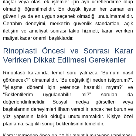
ilaçlar veya olası ek işlemler için ayrı ücretlendirme olup
olmadığı öğrenilmelidir. En düşük fiyatın her zaman en
güvenli ya da en uygun seçenek olmadığı unutulmamalıdır.
Cerrahın deneyimi, merkezin güvenlik standartları, açık
iletişim ve ameliyat sonrası takip hizmeti; karar verirken
maliyet kadar önemli başlıklardır.
Rinoplasti Öncesi ve Sonrası Karar
Verirken Dikkat Edilmesi Gerekenler
Rinoplasti kararında temel soru yalnızca “Burnum nasıl
görünecek?” olmamalıdır. “Bu değişikliği neden istiyorum?”,
“İyileşme dönemi için yeterince hazırlıklı mıyım?” ve
“Beklentilerim uygulanabilir mi?” soruları da
değerlendirilmelidir. Sosyal medya görselleri veya
başkalarının deneyimleri ilham verebilir; ancak her burun ve
yüz yapısının farklı olduğu unutulmamalıdır. Kişiye özel
planlama, sağlıklı sonuç beklentisinin temelidir.
Karar vermeden önce en az bir ayrıntılı muayene yapılması,