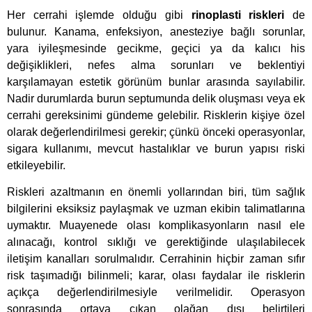
Her cerrahi işlemde olduğu gibi
rinoplasti riskleri
de
bulunur. Kanama, enfeksiyon, anesteziye bağlı sorunlar,
yara iyileşmesinde gecikme, geçici ya da kalıcı his
değişiklikleri, nefes alma sorunları ve beklentiyi
karşılamayan estetik görünüm bunlar arasında sayılabilir.
Nadir durumlarda burun septumunda delik oluşması veya ek
cerrahi gereksinimi gündeme gelebilir. Risklerin kişiye özel
olarak değerlendirilmesi gerekir; çünkü önceki operasyonlar,
sigara kullanımı, mevcut hastalıklar ve burun yapısı riski
etkileyebilir.
Riskleri azaltmanın en önemli yollarından biri, tüm sağlık
bilgilerini eksiksiz paylaşmak ve uzman ekibin talimatlarına
uymaktır. Muayenede olası komplikasyonların nasıl ele
alınacağı, kontrol sıklığı ve gerektiğinde ulaşılabilecek
iletişim kanalları sorulmalıdır. Cerrahinin hiçbir zaman sıfır
risk taşımadığı bilinmeli; karar, olası faydalar ile risklerin
açıkça değerlendirilmesiyle verilmelidir. Operasyon
sonrasında ortaya çıkan olağan dışı belirtileri