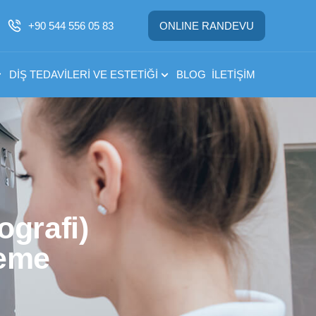
+90 544 556 05 83
ONLINE RANDEVU
DIŞ TEDAVILERI VE ESTETIĞI
BLOG
İLETIŞIM
ografi)
leme