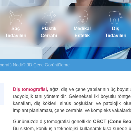
Saç
Plastik
Medikal
Diş
Tedavileri
Cerrahi
Estetik
Tedavileri
mografi) Nedir? 3D Çene Görüntüleme
Diş tomografisi
, ağız, diş ve çene yapılarının üç boyut
radyolojik tanı yöntemidir. Geleneksel iki boyutlu röntg
kanalları, diş kökleri, sinüs boşlukları ve patolojik olu
implant planlaması, çene cerrahisi ve kompleks vakalard
Günümüzde diş tomografisi genellikle
CBCT (Cone Be
Bu sistem, konik ışın teknolojisi kullanarak kısa sürede ü