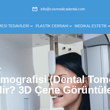
info@cosmedicadental.com
ESI TEDAVILERI
PLASTIK CERRAHI
MEDIKAL ESTETIK
mografisi (Dental Tom
ir? 3D Çene Görüntü