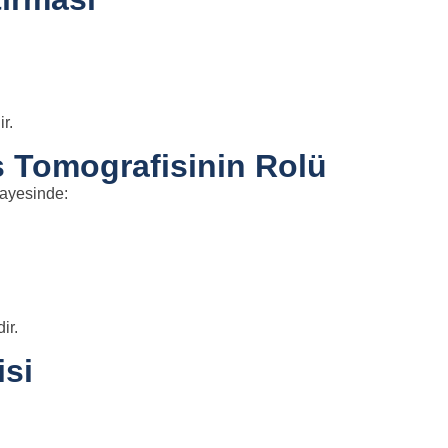
r.
ş Tomografisinin Rolü
sayesinde:
ir.
isi