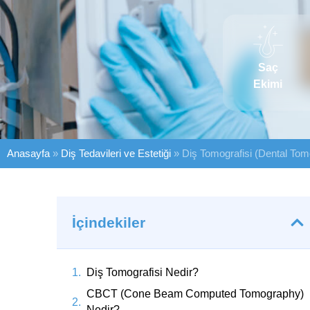
Saç
Ekimi
Anasayfa
»
Diş Tedavileri ve Estetiği
»
Diş Tomografisi (Dental To
İçindekiler
Diş Tomografisi Nedir?
CBCT (Cone Beam Computed Tomography)
Nedir?