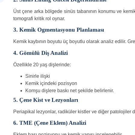
Üst çene arka bölgede sinüs tabanının konumu ve kemik ka
tomografi kritik rol oynar.
3. Kemik Ogmentasyonu Planlaması
Kemik kaybının boyutu üç boyutlu olarak analiz edilir. Gref
4. Gömülü Diş Analizi
Özellikle 20 yaş dişlerinde:
Sinirle ilişki
Kemik içindeki pozisyon
Komşu dişlere baskı
net şekilde belirlenir.
5. Çene Kist ve Lezyonları
Periapikal lezyonlar, radiküler kistler ve diğer patolojiler de
6. TME (Çene Eklem) Analizi
Eklem başı pozisyonu ve kemik yapısı incelenebilir.