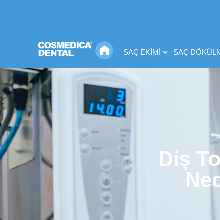
SAÇ EKIMI
SAÇ DÖKÜLM
Diş To
Ned