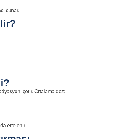
sı sunar.
lir?
i?
dyasyon içerir. Ortalama doz:
da ertelenir.
ırması