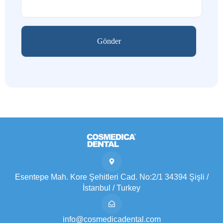
Esentepe Mah. Kore Şehitleri Cad. No:2/1 34394 Şişli /
İstanbul / Turkey
info@cosmedicadental.com