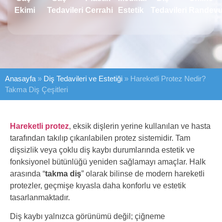
Ekimi
Tedavileri
Cerrahi
Estetik
Tedavileri
Randev
Anasayfa
»
Diş Tedavileri ve Estetiği
»
Hareketli Protez Nedir?
Takma Diş Çeşitleri
Hareketli protez
, eksik dişlerin yerine kullanılan ve hasta
tarafından takılıp çıkarılabilen protez sistemidir. Tam
dişsizlik veya çoklu diş kaybı durumlarında estetik ve
fonksiyonel bütünlüğü yeniden sağlamayı amaçlar. Halk
arasında “
takma diş
” olarak bilinse de modern hareketli
protezler, geçmişe kıyasla daha konforlu ve estetik
tasarlanmaktadır.
Diş kaybı yalnızca görünümü değil; çiğneme