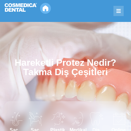
Hareketli Protez Nedir?
Takma Diş Çeşitleri
Saç
Saç
Plastik
Medikal
Diş
Online