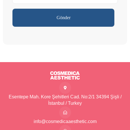
Esentepe Mah. Kore Şehitleri Cad. No:2/1 34394 Şişli /
İstanbul / Turkey
info@cosmedicaaesthetic.com