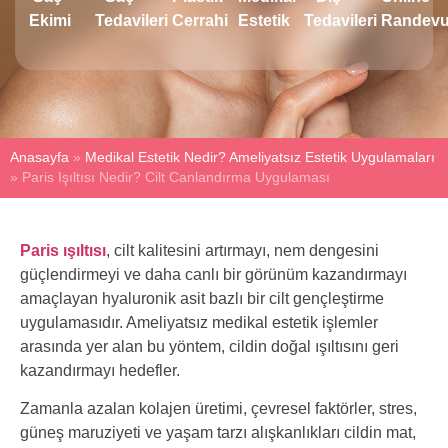
Ekimi
Tedavileri
Cerrahi
Estetik
Tedavileri
Randev
Anasayfa
»
Medikal Estetik Nedir? Ameliyatsız Estetik Uygulamaları
»
Paris Işıltısı Nedir? Cilt Canlandırma Uygulaması
Paris ışıltısı
, cilt kalitesini artırmayı, nem dengesini
güçlendirmeyi ve daha canlı bir görünüm kazandırmayı
amaçlayan hyaluronik asit bazlı bir cilt gençleştirme
uygulamasıdır. Ameliyatsız medikal estetik işlemler
arasında yer alan bu yöntem, cildin doğal ışıltısını geri
kazandırmayı hedefler.
Zamanla azalan kolajen üretimi, çevresel faktörler, stres,
güneş maruziyeti ve yaşam tarzı alışkanlıkları cildin mat,