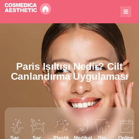
Paris Işıltısı Nedir? Cilt
Canlandırma Uygulaması
Saç
Saç
Plastik
Medikal
Diş
Online