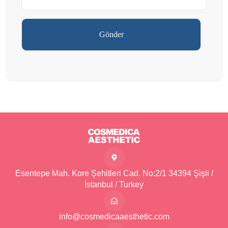
Esentepe Mah. Kore Şehitleri Cad. No:2/1 34394 Şişli /
İstanbul / Turkey
info@cosmedicaaesthetic.com