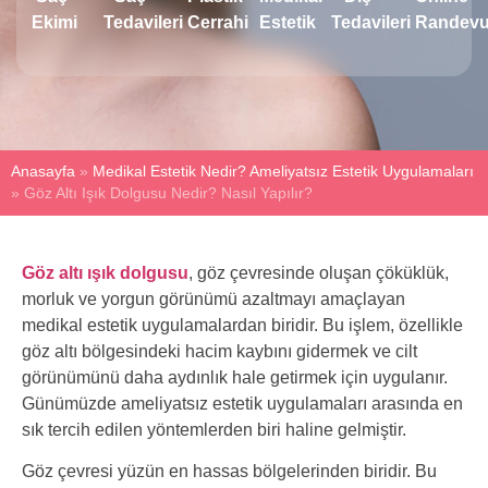
Ekimi
Tedavileri
Cerrahi
Estetik
Tedavileri
Randev
Anasayfa
»
Medikal Estetik Nedir? Ameliyatsız Estetik Uygulamaları
»
Göz Altı Işık Dolgusu Nedir? Nasıl Yapılır?
Göz altı ışık dolgusu
, göz çevresinde oluşan çöküklük,
morluk ve yorgun görünümü azaltmayı amaçlayan
medikal estetik uygulamalardan biridir. Bu işlem, özellikle
göz altı bölgesindeki hacim kaybını gidermek ve cilt
görünümünü daha aydınlık hale getirmek için uygulanır.
Günümüzde ameliyatsız estetik uygulamaları arasında en
sık tercih edilen yöntemlerden biri haline gelmiştir.
Göz çevresi yüzün en hassas bölgelerinden biridir. Bu