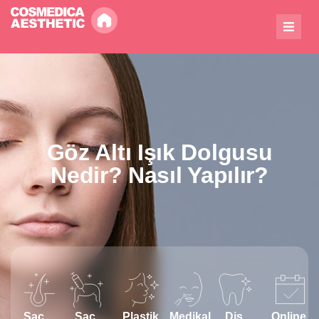
Göz Altı Işık Dolgusu
Nedir? Nasıl Yapılır?
Saç
Saç
Plastik
Medikal
Diş
Online