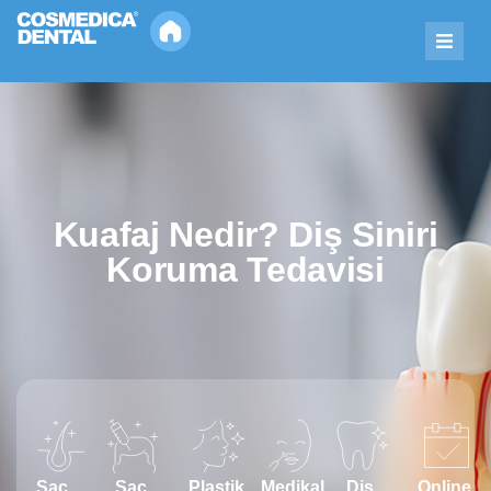
Kuafaj Nedir? Diş Siniri
Koruma Tedavisi
Saç
Saç
Plastik
Medikal
Diş
Online