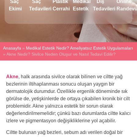
Saç
Saç
Plastik
Medikal
Diş
Online
Ekimi
Tedavileri
Cerrahi
Estetik
Tedavileri
Randev
Anasayfa
»
Medikal Estetik Nedir? Ameliyatsız Estetik Uygulamaları
»
Akne Nedir? Sivilce Neden Oluşur ve Nasıl Tedavi Edilir?
Akne
, halk arasında sivilce olarak bilinen ve ciltte yağ
bezlerinin iltihaplanması sonucu oluşan yaygın bir
dermatolojik durumdur. Özellikle ergenlik döneminde sık
görülse de, yetişkinlerde de ortaya çıkabilen kronik bir cilt
problemidir. Akne yalnızca estetik bir sorun olarak
değerlendirilmemelidir; çünkü bazı durumlarda ciltte kalıcı
izlere ve pigmentasyon değişikliklerine yol açabilir.
Ciltte bulunan yağ bezleri, sebum adı verilen doğal bir