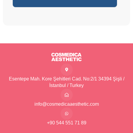
Esentepe Mah. Kore Şehitleri Cad. No:2/1 34394 Şişli /
İstanbul / Turkey
info@cosmedicaaesthetic.com
+90 544 551 71 89