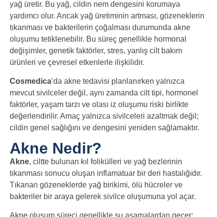
yağ üretir. Bu yağ, cildin nem dengesini korumaya
yardımcı olur. Ancak yağ üretiminin artması, gözeneklerin
tıkanması ve bakterilerin çoğalması durumunda akne
oluşumu tetiklenebilir. Bu süreç genellikle hormonal
değişimler, genetik faktörler, stres, yanlış cilt bakım
ürünleri ve çevresel etkenlerle ilişkilidir.
Cosmedica
’da akne tedavisi planlanırken yalnızca
mevcut sivilceler değil, aynı zamanda cilt tipi, hormonel
faktörler, yaşam tarzı ve olası iz oluşumu riski birlikte
değerlendirilir. Amaç yalnızca sivilceleri azaltmak değil;
cildin genel sağlığını ve dengesini yeniden sağlamaktır.
Akne Nedir?
Akne
, ciltte bulunan kıl folikülleri ve yağ bezlerinin
tıkanması sonucu oluşan inflamatuar bir deri hastalığıdır.
Tıkanan gözeneklerde yağ birikimi, ölü hücreler ve
bakteriler bir araya gelerek sivilce oluşumuna yol açar.
Akne oluşum süreci genellikle şu aşamalardan geçer: