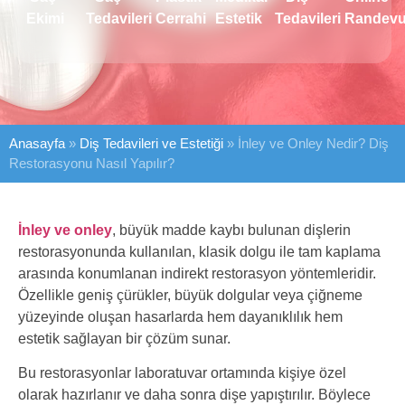
Ekimi
Tedavileri
Cerrahi
Estetik
Tedavileri
Randev
Anasayfa
»
Diş Tedavileri ve Estetiği
»
İnley ve Onley Nedir? Diş
Restorasyonu Nasıl Yapılır?
İnley ve onley
, büyük madde kaybı bulunan dişlerin
restorasyonunda kullanılan, klasik dolgu ile tam kaplama
arasında konumlanan indirekt restorasyon yöntemleridir.
Özellikle geniş çürükler, büyük dolgular veya çiğneme
yüzeyinde oluşan hasarlarda hem dayanıklılık hem
estetik sağlayan bir çözüm sunar.
Bu restorasyonlar laboratuvar ortamında kişiye özel
olarak hazırlanır ve daha sonra dişe yapıştırılır. Böylece