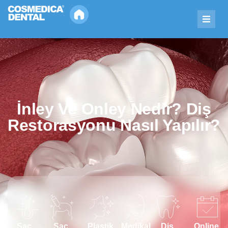
İnley Ve Onley Nedir? Diş
Restorasyonu Nasıl Yapılır?
Saç
Saç
Plastik
Medikal
Diş
Online