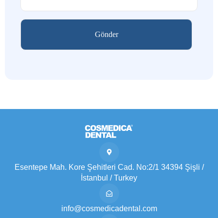
Esentepe Mah. Kore Şehitleri Cad. No:2/1 34394 Şişli /
İstanbul / Turkey
info@cosmedicadental.com