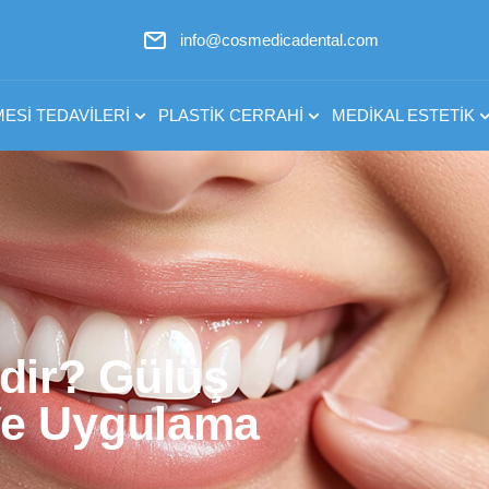
info@cosmedicadental.com
ESI TEDAVILERI
PLASTIK CERRAHI
MEDIKAL ESTETIK
dir? Gülüş
 Ve Uygulama