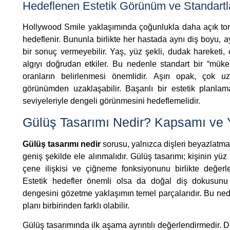
Hedeflenen Estetik Görünüm ve Standartl
Hollywood Smile yaklaşımında çoğunlukla daha açık tonlu
hedeflenir. Bununla birlikte her hastada aynı diş boyu, 
bir sonuç vermeyebilir. Yaş, yüz şekli, dudak hareketi, c
algıyı doğrudan etkiler. Bu nedenle standart bir “mük
oranların belirlenmesi önemlidir. Aşırı opak, çok
görünümden uzaklaşabilir. Başarılı bir estetik planlama;
seviyeleriyle dengeli görünmesini hedeflemelidir.
Gülüş Tasarımı Nedir? Kapsamı ve 
Gülüş tasarımı nedir
sorusu, yalnızca dişleri beyazlat
geniş şekilde ele alınmalıdır. Gülüş tasarımı; kişinin yüz 
çene ilişkisi ve çiğneme fonksiyonunu birlikte değerlen
Estetik hedefler önemli olsa da doğal diş dokusunu
dengesini gözetme yaklaşımın temel parçalarıdır. Bu nede
planı birbirinden farklı olabilir.
Gülüş tasarımında ilk aşama ayrıntılı değerlendirmedir. D