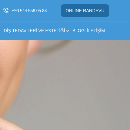
+90 544 556 05 83
ONLINE RANDEVU
DIŞ TEDAVILERI VE ESTETIĞI
BLOG
İLETIŞIM