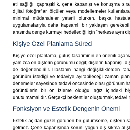
eti sağlığı, çapraşıklık, çene kapanışı ve konuşma sıra
dijital fotoğraflar, ölçüler veya modellemeler kullanıla
minimal müdahaleler yeterli olurken, başka hastala
uygulamalarıyla daha kapsamlı bir yaklaşım gerekebili
arasında denge kurmayı hedeflediği için “herkese aynı diş
Kişiye Özel Planlama Süreci
Kişiye özel planlama, gülüş tasarımının en önemli aşama
yalnızca ön dişlerin görünümü değil; dişlerin kapanışı, diş
de değerlendirilir. Hastanın hangi değişikliklerden ra
görünüm istediği ve tedaviye ayırabileceği zaman planla
denemeler sayesinde tedavi öncesinde olası görünüm hakk
görüntülerin bir ön izleme olduğu, ağız içindeki biy
unutulmamalıdır. Gerçekçi beklentiler oluşturmak, tedavi
Fonksiyon ve Estetik Dengenin Önemi
Estetik açıdan güzel görünen bir gülümseme, dişlerin s
gelmez. Çene kapanışında sorun, yoğun diş sıkma alışka