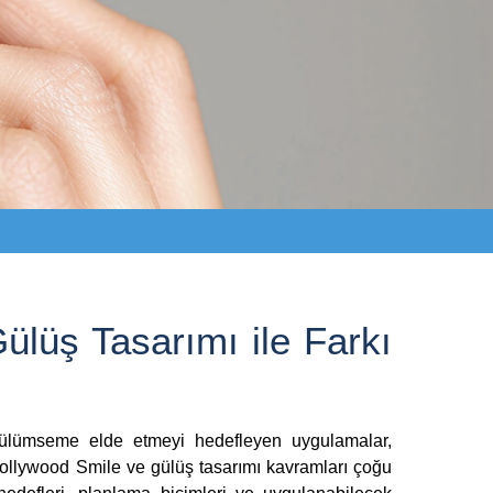
ülüş Tasarımı ile Farkı
gülümseme elde etmeyi hedefleyen uygulamalar,
Hollywood Smile ve gülüş tasarımı kavramları çoğu