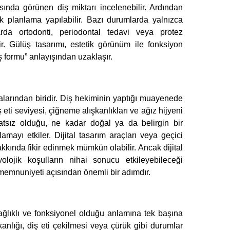
sında görünen diş miktarı incelenebilir. Ardından
rak planlama yapılabilir. Bazı durumlarda yalnızca
rda ortodonti, periodontal tedavi veya protez
r. Gülüş tasarımı, estetik görünüm ile fonksiyon
 formu” anlayışından uzaklaşır.
larından biridir. Diş hekiminin yaptığı muayenede
 eti seviyesi, çiğneme alışkanlıkları ve ağız hijyeni
hatsız olduğu, ne kadar doğal ya da belirgin bir
mayı etkiler. Dijital tasarım araçları veya geçici
ında fikir edinmek mümkün olabilir. Ancak dijital
olojik koşulların nihai sonucu etkileyebileceği
 memnuniyeti açısından önemli bir adımdır.
ağlıklı ve fonksiyonel olduğu anlamına tek başına
nlığı, diş eti çekilmesi veya çürük gibi durumlar