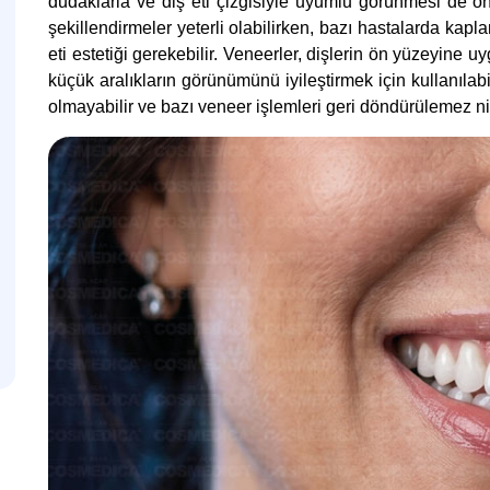
dudaklarla ve diş eti çizgisiyle uyumlu görünmesi de ön
şekillendirmeler yeterli olabilirken, bazı hastalarda ka
eti estetiği gerekebilir. Veneerler, dişlerin ön yüzeyine u
küçük aralıkların görünümünü iyileştirmek için kullanılab
olmayabilir ve bazı veneer işlemleri geri döndürülemez nite