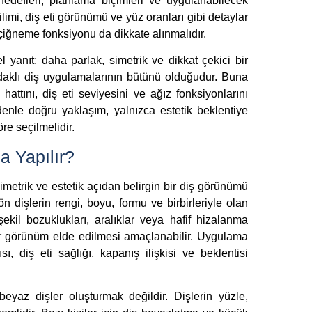
edefleri, planlama biçimleri ve uygulanabilecek
izilimi, diş eti görünümü ve yüz oranları gibi detaylar
e çiğneme fonksiyonu da dikkate alınmalıdır.
 yanıt; daha parlak, simetrik ve dikkat çekici bir
klı diş uygulamalarının bütünü olduğudur. Buna
hattını, diş eti seviyesini ve ağız fonksiyonlarını
enle doğru yaklaşım, yalnızca estetik beklentiye
re seçilmelidir.
a Yapılır?
metrik ve estetik açıdan belirgin bir diş görünümü
 dişlerin rengi, boyu, formu ve birbirleriyle olan
ekil bozuklukları, aralıklar veya hafif hizalanma
bir görünüm elde edilmesi amaçlanabilir. Uygulama
ı, diş eti sağlığı, kapanış ilişkisi ve beklentisi
az dişler oluşturmak değildir. Dişlerin yüzle,