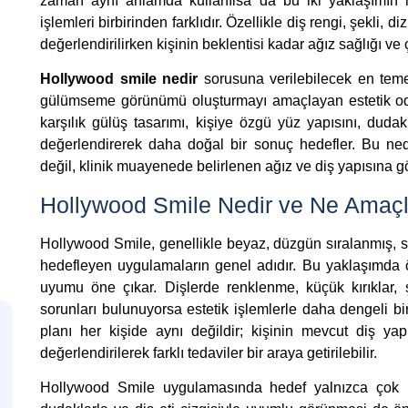
zaman aynı anlamda kullanılsa da bu iki yaklaşımın h
işlemleri birbirinden farklıdır. Özellikle diş rengi, şekli, d
değerlendirilirken kişinin beklentisi kadar ağız sağlığı v
Hollywood smile nedir
sorusuna verilebilecek en temel
gülümseme görünümü oluşturmayı amaçlayan estetik oda
karşılık gülüş tasarımı, kişiye özgü yüz yapısını, dudak 
değerlendirerek daha doğal bir sonuç hedefler. Bu ned
değil, klinik muayenede belirlenen ağız ve diş yapısına gö
Hollywood Smile Nedir ve Ne Amaçl
Hollywood Smile, genellikle beyaz, düzgün sıralanmış, si
hedefleyen uygulamaların genel adıdır. Bu yaklaşımda ön
uyumu öne çıkar. Dişlerde renklenme, küçük kırıklar, ş
sorunları bulunuyorsa estetik işlemlerle daha dengeli 
planı her kişide aynı değildir; kişinin mevcut diş yapıs
değerlendirilerek farklı tedaviler bir araya getirilebilir.
Hollywood Smile uygulamasında hedef yalnızca çok bey