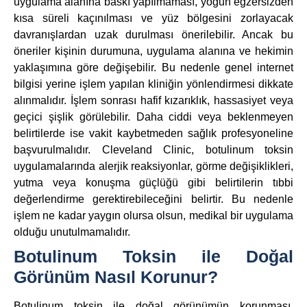
uygulama alanına baskı yapılmaması, yoğun egzersizden
kısa süreli kaçınılması ve yüz bölgesini zorlayacak
davranışlardan uzak durulması önerilebilir. Ancak bu
öneriler kişinin durumuna, uygulama alanına ve hekimin
yaklaşımına göre değişebilir. Bu nedenle genel internet
bilgisi yerine işlem yapılan kliniğin yönlendirmesi dikkate
alınmalıdır. İşlem sonrası hafif kızarıklık, hassasiyet veya
geçici şişlik görülebilir. Daha ciddi veya beklenmeyen
belirtilerde ise vakit kaybetmeden sağlık profesyoneline
başvurulmalıdır. Cleveland Clinic, botulinum toksin
uygulamalarında alerjik reaksiyonlar, görme değişiklikleri,
yutma veya konuşma güçlüğü gibi belirtilerin tıbbi
değerlendirme gerektirebileceğini belirtir. Bu nedenle
işlem ne kadar yaygın olursa olsun, medikal bir uygulama
olduğu unutulmamalıdır.
Botulinum Toksin ile Doğal
Görünüm Nasıl Korunur?
Botulinum toksin ile doğal görünümün korunması,