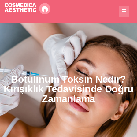
Botulinum Toksin Nedir?
Kırışıklık Tedavisinde Doğru
Zamanlama