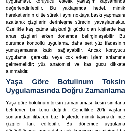
uygulaması, koruyucu estetik yaklaşım kapsamında
değerlendirilebilir. Bu yaklaşımda hedef, mimik
hareketlerinin ciltte sürekli aynı noktaya baskı yapmasını
azaltarak çizgilerin derinleşme sürecini yavaşlatmaktır.
Özellikle kaş çatma alışkanlığı güçlü olan kişilerde kaş
arası çizgileri erken dönemde belirginleşebilir. Bu
durumda kontrollü uygulama, daha sert yüz ifadesinin
yumuşamasına katkı sağlayabilir. Ancak koruyucu
uygulama, gereksiz veya çok erken işlem anlamına
gelmemelidir; yüz anatomisi ve kas gücü dikkate
alınmalıdır.
Yaşa Göre Botulinum Toksin
Uygulamasında Doğru Zamanlama
Yaşa göre botulinum toksin zamanlaması, kesin sınırlarla
belirlenen bir konu değildir. Genellikle 20’li yaşların
sonlarından itibaren bazı kişilerde mimik kaynaklı ince
çizgiler fark edilebilir. Bu dönemde uygulama
düşünülüyorsa amaç daha çok koruyucu ve minimal bir