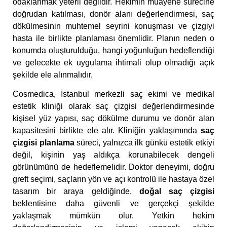
odaklanmak yeterli değildir. Hekimin muayene sürecine
doğrudan katılması, donör alanı değerlendirmesi, saç
dökülmesinin muhtemel seyrini konuşması ve çizgiyi
hasta ile birlikte planlaması önemlidir. Planın neden o
konumda oluşturulduğu, hangi yoğunluğun hedeflendiği
ve gelecekte ek uygulama ihtimali olup olmadığı açık
şekilde ele alınmalıdır.
Cosmedica, İstanbul merkezli saç ekimi ve medikal
estetik kliniği olarak saç çizgisi değerlendirmesinde
kişisel yüz yapısı, saç dökülme durumu ve donör alan
kapasitesini birlikte ele alır. Kliniğin yaklaşımında
saç
çizgisi planlama
süreci, yalnızca ilk günkü estetik etkiyi
değil, kişinin yaş aldıkça korunabilecek dengeli
görünümünü de hedeflemelidir. Doktor deneyimi, doğru
greft seçimi, saçların yön ve açı kontrolü ile hastaya özel
tasarım bir araya geldiğinde,
doğal saç çizgisi
beklentisine daha güvenli ve gerçekçi şekilde
yaklaşmak mümkün olur. Yetkin hekim