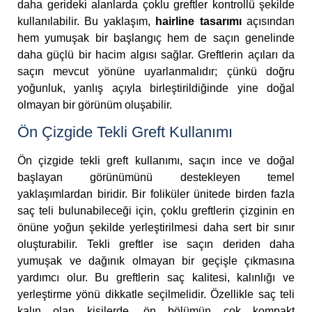
daha gerideki alanlarda çoklu greftler kontrollü şekilde
kullanılabilir. Bu yaklaşım,
hairline tasarımı
açısından
hem yumuşak bir başlangıç hem de saçın genelinde
daha güçlü bir hacim algısı sağlar. Greftlerin açıları da
saçın mevcut yönüne uyarlanmalıdır; çünkü doğru
yoğunluk, yanlış açıyla birleştirildiğinde yine doğal
olmayan bir görünüm oluşabilir.
Ön Çizgide Tekli Greft Kullanımı
Ön çizgide tekli greft kullanımı, saçın ince ve doğal
başlayan görünümünü destekleyen temel
yaklaşımlardan biridir. Bir foliküler ünitede birden fazla
saç teli bulunabileceği için, çoklu greftlerin çizginin en
önüne yoğun şekilde yerleştirilmesi daha sert bir sınır
oluşturabilir. Tekli greftler ise saçın deriden daha
yumuşak ve dağınık olmayan bir geçişle çıkmasına
yardımcı olur. Bu greftlerin saç kalitesi, kalınlığı ve
yerleştirme yönü dikkatle seçilmelidir. Özellikle saç teli
kalın olan kişilerde, ön bölümün çok kompakt