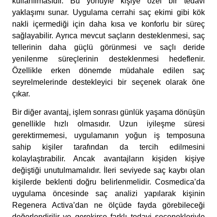
kullanılmasıdır. Bu yönüyle kişiye özel bir tedavi
yaklaşımı sunar. Uygulama cerrahi saç ekimi gibi kök
nakli içermediği için daha kısa ve konforlu bir süreç
sağlayabilir. Ayrıca mevcut saçların desteklenmesi, saç
tellerinin daha güçlü görünmesi ve saçlı deride
yenilenme süreçlerinin desteklenmesi hedeflenir.
Özellikle erken dönemde müdahale edilen saç
seyrelmelerinde destekleyici bir seçenek olarak öne
çıkar.
Bir diğer avantaj, işlem sonrası günlük yaşama dönüşün
genellikle hızlı olmasıdır. Uzun iyileşme süresi
gerektirmemesi, uygulamanın yoğun iş temposuna
sahip kişiler tarafından da tercih edilmesini
kolaylaştırabilir. Ancak avantajların kişiden kişiye
değiştiği unutulmamalıdır. İleri seviyede saç kaybı olan
kişilerde beklenti doğru belirlenmelidir. Cosmedica’da
uygulama öncesinde saç analizi yapılarak kişinin
Regenera Activa’dan ne ölçüde fayda görebileceği
değerlendirilir ve gerekirse farklı tedavi seçenekleriyle